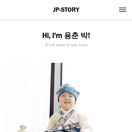
JP-STORY
Hi, I'm 용춘 박!
Scroll down to see more