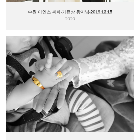
수원 아인스 뷔페-가윤상 왕자님-2019.12.15
2020