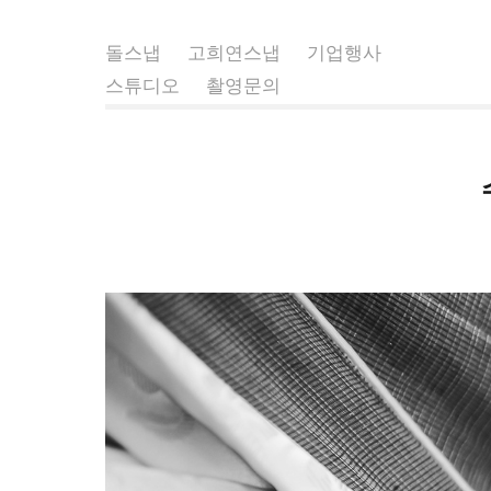
돌스냅
고희연스냅
기업행사
스튜디오
촬영문의