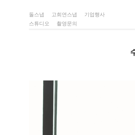
돌스냅
고희연스냅
기업행사
스튜디오
촬영문의