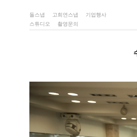
돌스냅
고희연스냅
기업행사
스튜디오
촬영문의